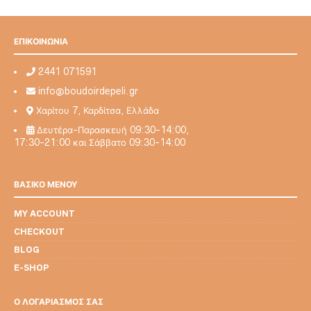
επιλεγούν
στη
στη
σελίδα
σελίδα
του
ΕΠΙΚΟΙΝΩΝΙΑ
του
προϊόντο
προϊόντος
2441 071591
info@boudoirdepeli.gr
Χαρίτου 7, Καρδίτσα, Ελλάδα
Δευτέρα-Παρασκευή 09:30-14:00,
17:30-21:00 και Σάββατο 09:30-14:00
ΒΑΣΙΚΟ ΜΕΝΟΥ
MY ACCOUNT
CHECKOUT
BLOG
E-SHOP
Ο ΛΟΓΑΡΙΑΣΜΟΣ ΣΑΣ