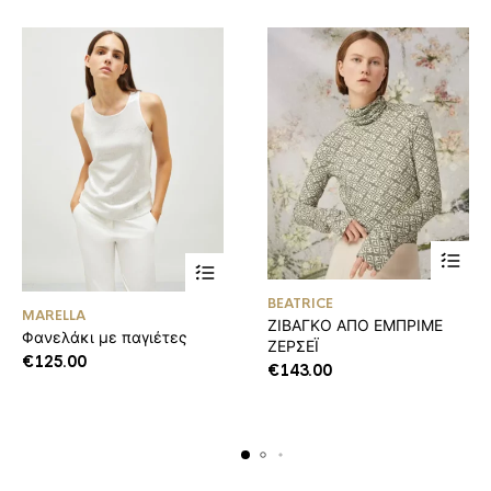
Αυτό
Αυτό
BEATRICE
το
MARELLA
το
ΖΙΒΑΓΚΟ ΑΠΟ ΕΜΠΡΙΜΕ
προϊόν
Φανελάκι με παγιέτες
προϊόν
ΖΕΡΣΕΪ
έχει
έχει
€
125.00
πολλαπλ
€
143.00
πολλαπλές
παραλλα
παραλλαγές.
Οι
Οι
επιλογές
επιλογές
μπορούν
μπορούν
να
να
επιλεγο