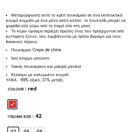
Μεταμορφώστε αυτό το κρεπ πουκάμισο σε ένα εκπληκτικά
κομψό κομμάτι με ένα μόνο απλό κόλπο: το λουλούδι μπορεί να
φορεθεί είτε γύρω από το λαιμό είτε στη μέση.
Το κύριο ύφασμα περιέχει πρώτες ύλες που προέρχονται από
κυτταρίνη ξύλου, που λαμβάνονται με τρόπο βιώσιμο για τους
δασικούς πόρους.
Πουκάμισο Crepe de chine
Ίσιο κόψιμο μπούστο
Γιακάς πουκαμίσου και μακριά μανίκια
Κλείσιμο με καλυμμένο κουμπί
ΥΛΙΚΑ :
69% οξικό, 31% μετάξι.
: red
COLOUR
: 42
ITALIAN SIZE
42
46
48