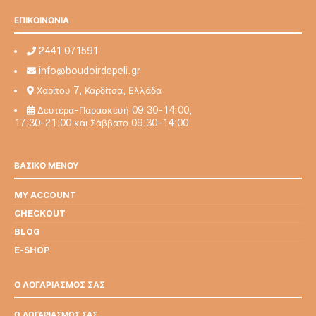
στη
στη
σελίδα
ΕΠΙΚΟΙΝΩΝΙΑ
σελίδα
του
του
προϊόντο
προϊόντος
2441 071591
info@boudoirdepeli.gr
Χαρίτου 7, Καρδίτσα, Ελλάδα
Δευτέρα-Παρασκευή 09:30-14:00,
17:30-21:00 και Σάββατο 09:30-14:00
ΒΑΣΙΚΟ ΜΕΝΟΥ
MY ACCOUNT
CHECKOUT
BLOG
E-SHOP
Ο ΛΟΓΑΡΙΑΣΜΟΣ ΣΑΣ
Ο ΛΟΓΑΡΙΑΣΜΌΣ ΣΑΣ