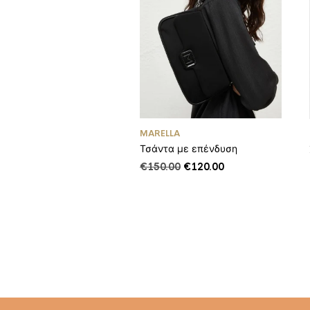
MARELLA
Τσάντα με επένδυση
Original
Η
€
150.00
€
120.00
price
τρέχουσα
was:
τιμή
€150.00.
είναι:
€120.00.