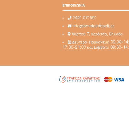
ΕΠΙΚΟΙΝΩΝΙΑ
2441 071591
info@boudoirdepeli.gr
Χαρίτου 7, Καρδίτσα, Ελλάδα
Δευτέρα-Παρασκευή 09:30-14:
17:30-21:00 και Σάββατο 09:30-14