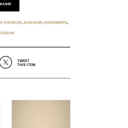
ΑΛΆΘΙ
NE SVEDBOM
,
ΑΞΕΣΟΥΑΡ
,
ΚΟΣΜΉΜΑΤΑ
,
VEDBOM
TWEET
THIS ITEM