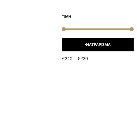
ΤΙΜΗ
Ε
Μ
ΦΙΛΤΡΆΡΙΣΜΑ
Τ
Τ
€210
€220