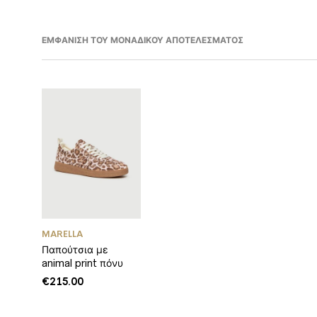
ΕΜΦΆΝΙΣΗ ΤΟΥ ΜΟΝΑΔΙΚΟΎ ΑΠΟΤΕΛΈΣΜΑΤΟΣ
ΛΆΧΙΣΤΗ
ΈΓΙΣΤΗ
ΙΜΉ
ΙΜΉ
MARELLA
Παπούτσια με
animal print πόνυ
€
215.00